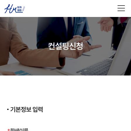
HM 아카데미
컨설팅신청
대입 상품
컨설팅신청
커뮤니티
기본정보 입력
*
학생이름