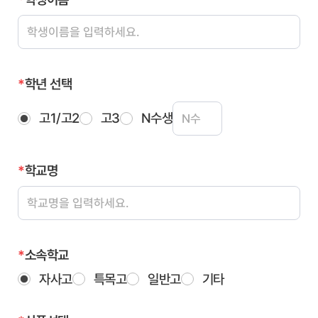
*
학년 선택
고1/고2
고3
N수생
*
학교명
*
소속학교
자사고
특목고
일반고
기타